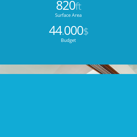
820
ft
Surface Area
44
000
.
$
Budget